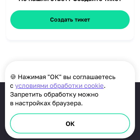
Создать тикет
🍪 Нажимая "ОК" вы соглашаетесь
с
условиями обработки cookie
.
Запретить обработку можно
в настройках браузера.
© Gudok.tel - коллтрекинг для людей, 2026
В реестре российского ПО: запись №
18446
ОК
Прислать предложение
Оферта
Политика приватности
Реквизиты