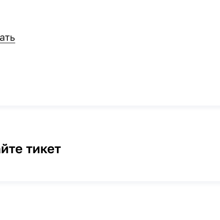
ать
йте тикет